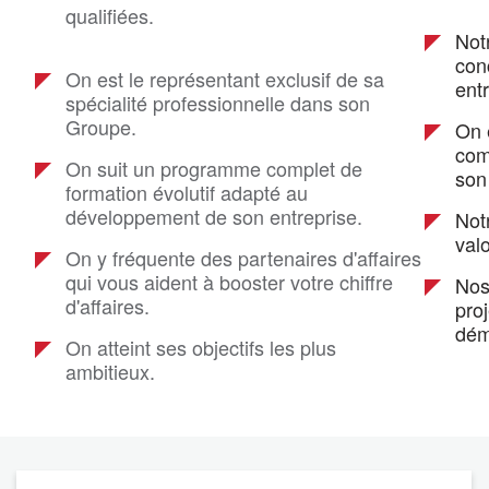
qualifiées.
Not
con
On est le représentant exclusif de sa
ent
spécialité professionnelle dans son
Groupe.
On 
com
On suit un programme complet de
son
formation évolutif adapté au
développement de son entreprise.
Notr
valo
On y fréquente des partenaires d'affaires
qui vous aident à booster votre chiffre
Nos
d'affaires.
proj
démo
On atteint ses objectifs les plus
ambitieux.